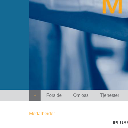
+
Forside
Om oss
Tjenester
Medarbeider
IPLUS