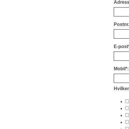
Adress
Postnr.
E-post*
Mobil*:
Hvilken