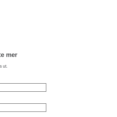
ite mer
s ut.