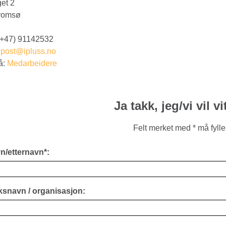
get 2
romsø
(+47) 91142532
:
post@ipluss.no
å:
Medarbeidere
Ja takk, jeg/vi vil v
Felt merket med * må fylle
n/etternavn*:
ksnavn / organisasjon: