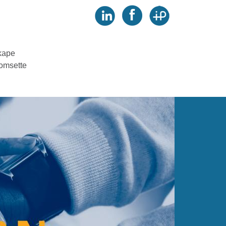
skape
 omsette