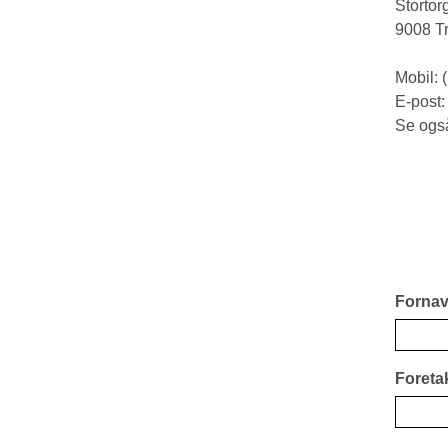
Stortor
9008 T
Mobil: 
E-post
Se ogs
Fornav
Foreta